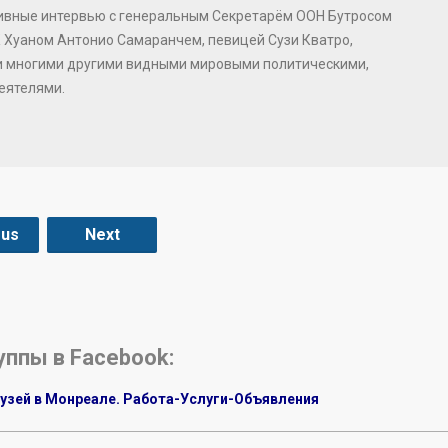
зивные интервью с генеральным Секретарём ООН Бутросом
 Хуаном Антонио Самаранчем, певицей Сузи Кватро,
и многими другими видными мировыми политическими,
еятелями.
ous
Next
уппы в Facebook:
узей в Монреале. Работа-Услуги-Объявления