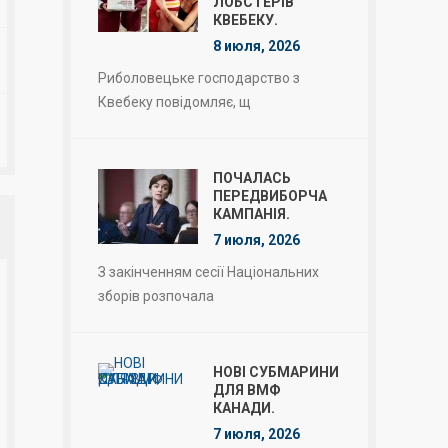
ЛОБСТЕРІВ
КВЕБЕКУ.
8 июля, 2026
Риболовецьке господарство з
Квебеку повідомляє, щ
ПОЧАЛАСЬ
ПЕРЕДВИБОРЧА
КАМПАНІЯ.
7 июля, 2026
З закінченням сесії Національних
зборів розпочала
НОВІ СУБМАРИНИ
ДЛЯ ВМФ
КАНАДИ.
7 июля, 2026