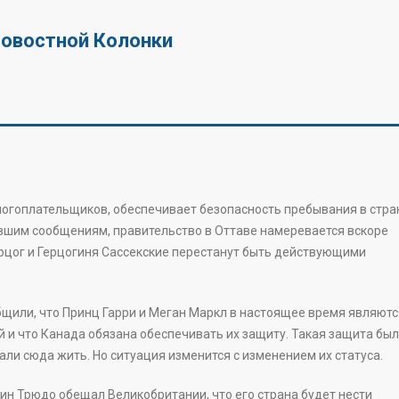
Новостной Колонки
логоплательщиков, обеспечивает безопасность пребывания в стра
пившим сообщениям, правительство в Оттаве намеревается вскоре
ерцог и Герцогиня Сассекские перестанут быть действующими
или, что Принц Гарри и Меган Маркл в настоящее время являютс
и что Канада обязана обеспечивать их защиту. Такая защита бы
али сюда жить. Но ситуация изменится с изменением их статуса.
 Трюдо обещал Великобритании, что его страна будет нести