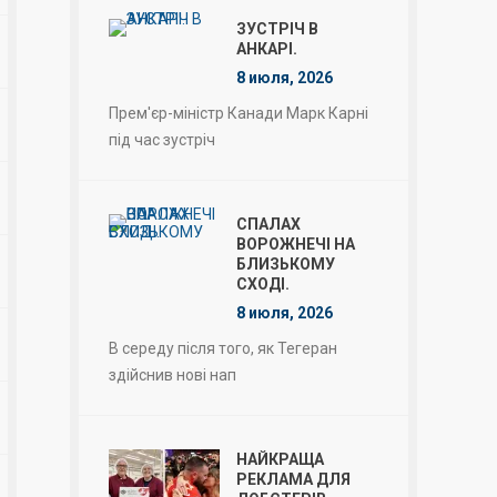
ЗУСТРІЧ В
АНКАРІ.
8 июля, 2026
Прем'єр-міністр Канади Марк Карні
під час зустріч
СПАЛАХ
ВОРОЖНЕЧІ НА
БЛИЗЬКОМУ
СХОДІ.
8 июля, 2026
В середу після того, як Тегеран
здійснив нові нап
НАЙКРАЩА
РЕКЛАМА ДЛЯ