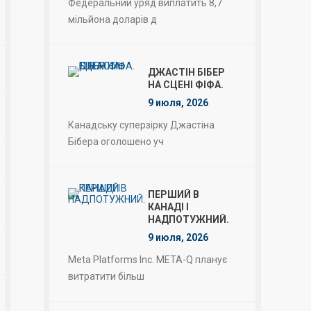
Федеральний уряд виплатить 8,7
мільйона доларів д
ДЖАСТІН БІБЕР
НА СЦЕНІ ФІФА.
9 июля, 2026
Канадську суперзірку Джастіна
Бібера оголошено уч
ПЕРШИЙ В
КАНАДІ І
НАДПОТУЖНИЙ.
9 июля, 2026
Meta Platforms Inc. META-Q планує
витратити більш