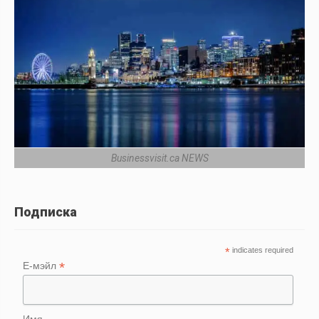
Businessvisit.ca NEWS
Подписка
*
indicates required
*
Е-мэйл
Имя