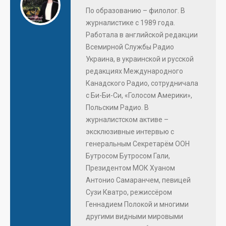
По образованию – филолог. В
журналистике с 1989 года.
Работала в английской редакции
Всемирной Службы Радио
Украина, в украинской и русской
редакциях Международного
Канадского Радио, сотрудничала
с Би-Би-Си, «Голосом Америки»,
Польским Радио. В
журналистском активе –
эксклюзивные интервью с
генеральным Секретарём ООН
Бутросом Бутросом Гали,
Президентом МОК Хуаном
Антонио Самаранчем, певицей
Сузи Кватро, режиссёром
Геннадием Полокой и многими
другими видными мировыми