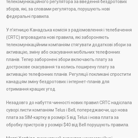
телекомунікаційного регулятора за введення бездротових
зборів, які, за словами регулятора, порушують нові
федеральні правила.
У п’ятницю Канадська комісія з радіомовлення і телебачення
(CRTC) впровадила нові правила, які забороняють
телекомунікаційним компаніям стягувати додаткові збори за
активацію, зміну або скасування мобільних телефонних
планів. Тепер заборонені збори включають плату за
дострокове скасування та колись поширену плату за
активацію телефонних планів. Регуляції покликані спростити
канадцям зміну бездротових і інтернет-планів для
отримання кращих угод.
Незадовго до набуття чинності нових правил CRTC надіслала
суворі листи компаніям Telus і Bell, попереджаючи, що нова
плата за SIM-картку в розмірі 5 від Telus і нова плата за
обробку пристроїв у розмірі $40 від Bell порушують правила.