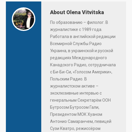
About Olena Vitvitska
По образованию – филолог. В
журналистике с 1989 года.
Работала в английской редакции
Всемирной Службы Радио
Украина, в украинской и русской
редакциях Международного
Канадского Радио, сотрудничала
с Би-Би-Си, «Голосом Америки»,
Польским Радио. В
журналистском активе –
эксклюзивные интервью с
генеральным Секретарём ООН
Бутросом Бутросом Гали,
Президентом МОК Хуаном
Антонио Самаранчем, певицей
Сузи Кватро, режиссёром