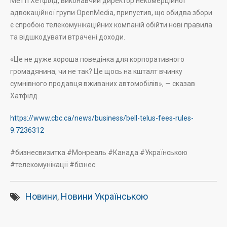
Метті Хетфілд, виконавчий директор некомерційної
адвокаційної групи OpenMedia, припустив, що обидва збори
є спробою телекомунікаційних компаній обійти нові правила
та відшкодувати втрачені доходи.
«Це не дуже хороша поведінка для корпоративного
громадянина, чи не так? Це щось на кшталт вчинку
сумнівного продавця вживаних автомобілів», — сказав
Хатфілд.
https://www.cbc.ca/news/business/bell-telus-fees-rules-
9.7236312
#бизнесвизитка #Монреаль #Канада #Українською
#телекомунікації #бізнес
Новини
,
Новини Українською