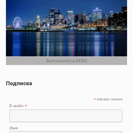
Businessvisit.ca NEWS
Подписка
*
indicates required
*
Е-мэйл
Имя