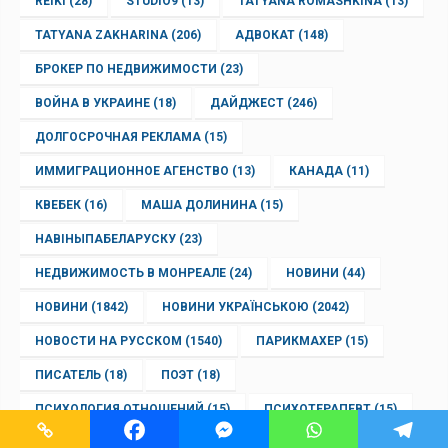
REIKI
(28)
STUDIO9
(13)
TATYANA ROMASHKINA
(13)
TATYANA ZAKHARINA
(206)
АДВОКАТ
(148)
БРОКЕР ПО НЕДВИЖИМОСТИ
(23)
ВОЙНА В УКРАИНЕ
(18)
ДАЙДЖЕСТ
(246)
ДОЛГОСРОЧНАЯ РЕКЛАМА
(15)
ИММИГРАЦИОННОЕ АГЕНСТВО
(13)
КАНАДА
(11)
КВЕБЕК
(16)
МАША ДОЛИНИНА
(15)
НАВІНЫПАБЕЛАРУСКУ
(23)
НЕДВИЖИМОСТЬ В МОНРЕАЛЕ
(24)
НОВИНИ
(44)
НОВИНИ
(1842)
НОВИНИ УКРАЇНСЬКОЮ
(2042)
НОВОСТИ НА РУССКОМ
(1540)
ПАРИКМАХЕР
(15)
ПИСАТЕЛЬ
(18)
ПОЭТ
(18)
ПСИХОЛОГИЯ ОТНОШЕНИЙ
(15)
ПСИХОТЕРАПЕВТ
(15)
РАССКАЗ
(13)
РЕКЛАМА В МОНРЕАЛЕ
(19)