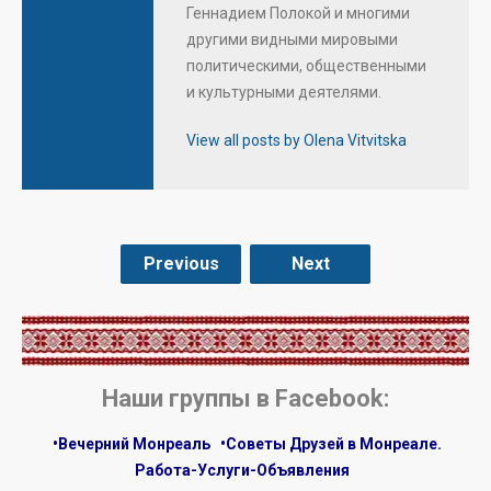
Геннадием Полокой и многими
другими видными мировыми
политическими, общественными
и культурными деятелями.
View all posts by Olena Vitvitska
Previous
Next
.
Наши группы в Facebook:
•Вечерний Монреаль
•Советы Друзей в Монреале.
Работа-Услуги-Объявления