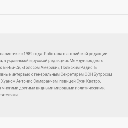
налистике с 1989 года. Работала в английской редакции
, в украинской и русской редакциях Международного
с Би-Би-Си, «Голосом Америки», Польским Радио. В
зивные интервью с генеральным Секретарём ООН Бутросом
 Хуаном Антонио Самаранчем, певицей Сузи Кватро,
и многими другими видными мировыми политическими,
еятелями.