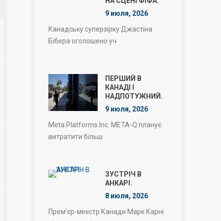
НА СЦЕНІ ФІФА.
9 июля, 2026
Канадську суперзірку Джастіна
Бібера оголошено уч
ПЕРШИЙ В
КАНАДІ І
НАДПОТУЖНИЙ.
9 июля, 2026
Meta Platforms Inc. META-Q планує
витратити більш
ЗУСТРІЧ В
АНКАРІ.
8 июля, 2026
Прем'єр-міністр Канади Марк Карні