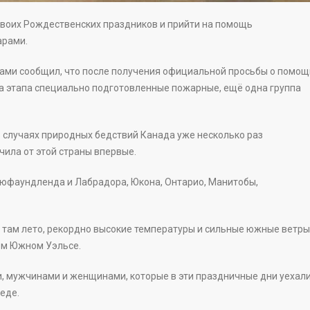
воих Рождественских праздников и прийти на помощь
арами.
ми сообщил, что после получения официальной просьбы о помощ
ва этапа специально подготовленные пожарные, ещё одна группа
случаях природных бедствий Канада уже несколько раз
чила от этой страны впервые.
юфаундленда и Лабрадора, Юкона, Онтарио, Манитобы,
там лето, рекордно высокие температуры и сильные южные ветры
ом Южном Уэльсе.
 мужчинами и женщинами, которые в эти праздничные дни уехал
беде.