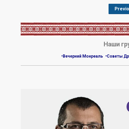
Previ
.
Наши гр
•Вечерний Монреаль
•Советы Др