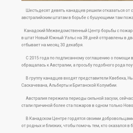
Шестьдесят девять канадцев решили отказаться от с
австралийским штатам в борьбе с бушующими там пож
Канадский Межведомственный Центр борьбы с пожара
в штат Новый Южный Уэльс на 38 дней отправлены в д
отбывает на месяц 30 декабря.
С 2015 года по подписанному соглашению о помощи в 
обращалась к Австралии, а просьбу подобного рода поу
В группу канадцев входят представители Квебека, Нь
Саскачевана, Альберты и Британской Колумбии.
Австралия пережила периоды сильной засухи, сейчас 
стали причиной более ста пожаров в одном только Нов
В Канадском Центре гордятся своими добровольцами,
от родных и близких, чтобы помочь тем, кто оказался в 