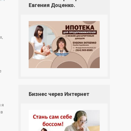
Евгения Доценко.
х,
е
Бизнес через Интернет
 я
 в