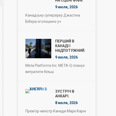
НА СЦЕНІ ФІФА.
9 июля, 2026
Канадську суперзірку Джастіна
Бібера оголошено уч
ПЕРШИЙ В
КАНАДІ І
НАДПОТУЖНИЙ.
9 июля, 2026
Meta Platforms Inc. META-Q планує
витратити більш
ЗУСТРІЧ В
АНКАРІ.
8 июля, 2026
Прем'єр-міністр Канади Марк Карні