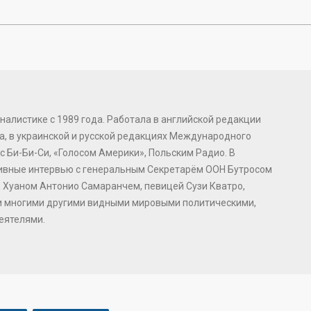
налистике с 1989 года. Работала в английской редакции
, в украинской и русской редакциях Международного
с Би-Би-Си, «Голосом Америки», Польским Радио. В
зивные интервью с генеральным Секретарём ООН Бутросом
 Хуаном Антонио Самаранчем, певицей Сузи Кватро,
и многими другими видными мировыми политическими,
еятелями.