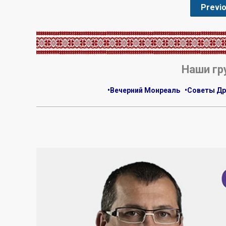
Previ
.
Наши гр
•Вечерний Монреаль
•Советы Др