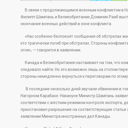
В связи с продолжающимся военным конфликтом в На
Филипп Шампань и Великобритании Доминик Рааб высту
окончание военных действий в зоне конфликта.
«Нас особенно беспокоят сообщения об обстрелах жил
кто трагически погиб при обстрелах. Стороны конфлик
огня», — говорится в заявлении.
Канада и Великобритания настаивают на том, что ком
следовало найти. Но это возможно лишь за столом пере
стороны немедленно вернуться к переговорам по этому
В последние несколько дней звучали обвинения в том,
Нагорном Карабахе. Накануне Министр Шампань заявил,
соответствии с жёстким режимом контроля экспорта, д
приостановил разрешение на соответствующие статьи э
заявлении Министра иностранных дел Канады.