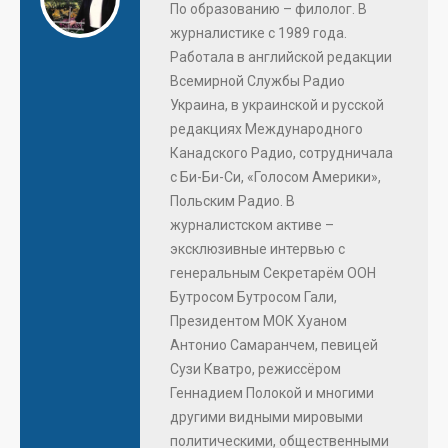
По образованию – филолог. В
журналистике с 1989 года.
Работала в английской редакции
Всемирной Службы Радио
Украина, в украинской и русской
редакциях Международного
Канадского Радио, сотрудничала
с Би-Би-Си, «Голосом Америки»,
Польским Радио. В
журналистском активе –
эксклюзивные интервью с
генеральным Секретарём ООН
Бутросом Бутросом Гали,
Президентом МОК Хуаном
Антонио Самаранчем, певицей
Сузи Кватро, режиссёром
Геннадием Полокой и многими
другими видными мировыми
политическими, общественными