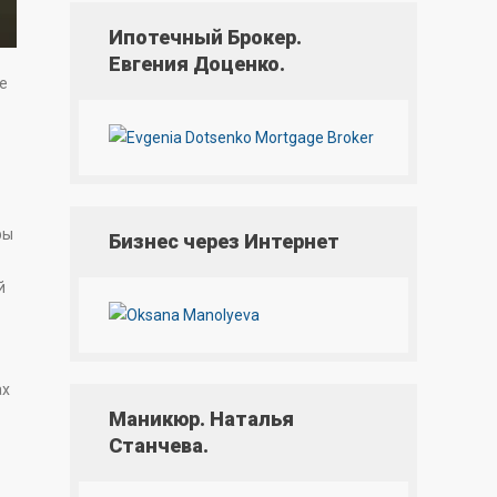
Ипотечный Брокер.
Евгения Доценко.
е
фы
Бизнес через Интернет
й
ах
Маникюр. Наталья
Станчева.