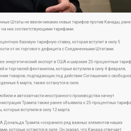
нные Штаты не ввели никаких новых тарифов против Канады, ране
т на них соответствующими тарифами.
оцентную базовую тарифную ставку, которая вступит в силу 5
имости от их торгового дефицита с Соединенными Штатами.
 ее энергетический экспорт в США и широкие 25-процентные тари
ей и торговлей фентанилом, которые вступили в силу 4 февраля,
шении товаров, подпадающих под действие Соглашения о свободно
енные 6 марта, также останутся в силе.
обили и автозапчасти иностранного производства начнут
инистрация Трампа также ранее объявила о 25-процентных тариф
, которые вступили в силу 12 марта.
ША Дональда Трампа «сохранило ряд важных элементов наших
ми, которые остаются в силе. Он сказал, что Канада отвечает