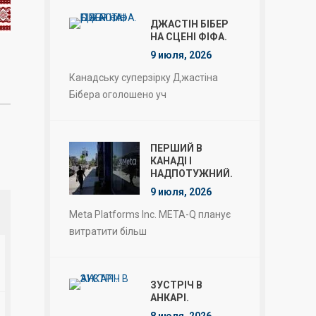
ДЖАСТІН БІБЕР
НА СЦЕНІ ФІФА.
9 июля, 2026
Канадську суперзірку Джастіна
Бібера оголошено уч
ПЕРШИЙ В
КАНАДІ І
НАДПОТУЖНИЙ.
9 июля, 2026
Meta Platforms Inc. META-Q планує
витратити більш
ЗУСТРІЧ В
АНКАРІ.
8 июля, 2026