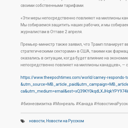
своими собственными тарифами.
«Эти меры непосредственно повлияют на миллионы кан
Мы собираемся защитить наших рабочих, и мы собираем
журналистам в Оттаве 2 апреля.
Премьер-министр также заявил, что Трамп планирует 
стратегическими секторами» в США, такими как фармац
оказались в ситуации, когда будет влияние на экономи
непосредственно повлияет на миллионы канадцев», — с
https://www.theepochtimes.com/world/carney-responds-to
&utm_source=MB_article_paid&utm_campaign=MB_articl
ca&utm_medium=email&est=xQ39KY0kqdLXJHqkYPY974
#бизнесвизитка #Монреаль #Канада #НовостинаРусс
новости
,
Новости на Русском