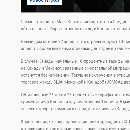
НОВОСТИ (RU)
Премьер-министр Марк Карни заявил, что хотя Соедине
объявленные сборы остаются в силе, и Канада отвечае
Белый дом объявил 2 апреля, что страны получат 10-пр
апреля, с более высокими ставками для стран в завис
В случае Канады, начальные 10-процентные тарифы на
на Канаду и Мексику, связанные с нелегальной миграци
останутся без изменений. Текущие исключения в отно
торговле между США, Мексикой и Канадой (USMCA), введ
Объявленные 26 марта 25-процентные тарифы на автом
применяться к Канаде и другим странам 3 апреля. Адм
на весь импорт алюминия и стали, в том числе из Канады
Карни заявил, что последнее заявление президента С
отношений», но он выразил несогласие с другими тарифа