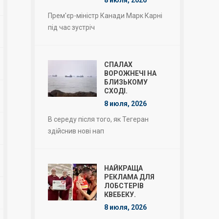
Прем'єр-міністр Канади Марк Карні
під час зустріч
СПАЛАХ
ВОРОЖНЕЧІ НА
БЛИЗЬКОМУ
СХОДІ.
8 июля, 2026
В середу після того, як Тегеран
здійснив нові нап
НАЙКРАЩА
РЕКЛАМА ДЛЯ
ЛОБСТЕРІВ
КВЕБЕКУ.
8 июля, 2026