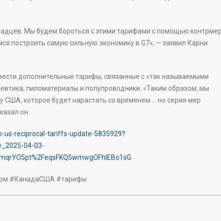
адцев. Мы будем бороться с этими тарифами с помощью контрмер
ся построить самую сильную экономику в G7», — заявил Карни
ввести дополнительные тарифы, связанные с «так называемыми
евтика, пиломатериалы и полупроводники. «Таким образом, мы
ку США, которое будет нарастать со временем … но серия мер
казал он.
-us-reciprocal-tariffs-update-5835929?
e_2025-04-03-
ImqrYO5pt%2FeqsFKQ5wmwgOFhIEBo1sG
ком #КанадаСША #тарифы