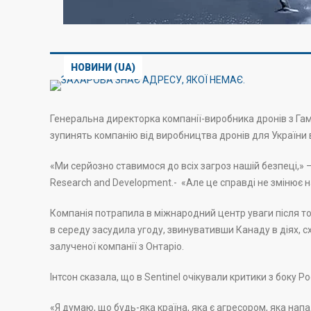
НОВИНИ (UA)
Генеральна директорка компанії-виробника дронів з Гам
зупинять компанію від виробництва дронів для України
«Ми серйозно ставимося до всіх загроз нашій безпеці,» 
Research and Development.- «Але це справді не змінює 
Компанія потрапила в міжнародний центр уваги після то
в середу засудила угоду, звинувативши Канаду в діях, с
залученої компанії з Онтаріо.
Інтсон сказала, що в Sentinel очікували критики з боку Р
«Я думаю, що будь-яка країна, яка є агресором, яка напа