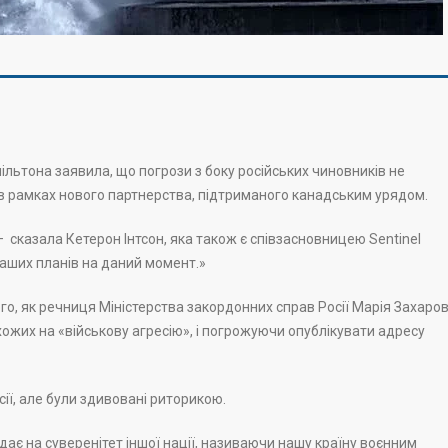
ільтона заявила, що погрози з боку російських чиновників не
 в рамках нового партнерства, підтриманого канадським урядом.
— сказала Кетерон Інтсон, яка також є співзасновницею Sentinel
наших планів на даний момент.»
го, як речниця Міністерства закордонних справ Росії Марія Захаро
хожих на «військову агресію», і погрожуючи опублікувати адресу
осії, але були здивовані риторикою.
дає на суверенітет іншої нації, називаючи нашу країну воєнним