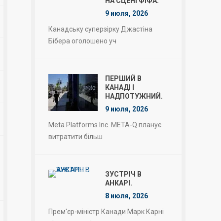
НА СЦЕНІ ФІФА.
9 июля, 2026
Канадську суперзірку Джастіна
Бібера оголошено уч
ПЕРШИЙ В
КАНАДІ І
НАДПОТУЖНИЙ.
9 июля, 2026
Meta Platforms Inc. META-Q планує
витратити більш
ЗУСТРІЧ В
АНКАРІ.
8 июля, 2026
Прем'єр-міністр Канади Марк Карні