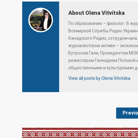
About Olena Vitvitska
По образованию – филолог. В жур
Всемирной Службы Радио Украина
Канадского Радио, сотрудничала 
журналистском активе – эксклю
Бутросом Гали, Президентом МОК
режиссёром Геннадием Полокой 
общественными и культурными д
View all posts by Olena Vitvitska
Previ
.