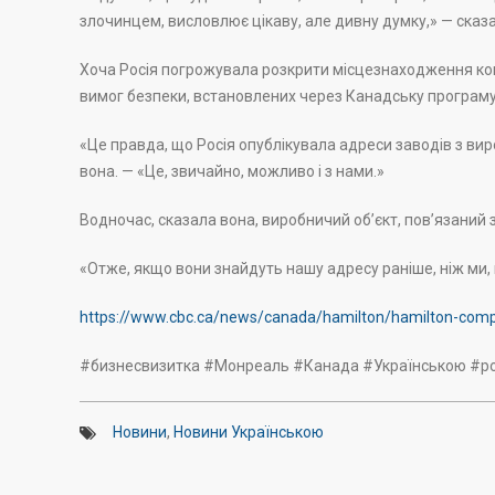
злочинцем, висловлює цікаву, але дивну думку,» — сказ
Хоча Росія погрожувала розкрити місцезнаходження комп
вимог безпеки, встановлених через Канадську програму
«Це правда, що Росія опублікувала адреси заводів з виро
вона. — «Це, звичайно, можливо і з нами.»
Водночас, сказала вона, виробничий об’єкт, пов’язаний 
«Отже, якщо вони знайдуть нашу адресу раніше, ніж ми, 
https://www.cbc.ca/news/canada/hamilton/hamilton-compa
#бизнесвизитка #Монреаль #Канада #Українською #
Новини
,
Новини Українською