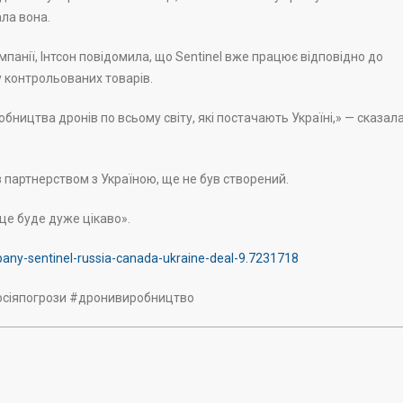
ала вона.
анії, Інтсон повідомила, що Sentinel вже працює відповідно до
 контрольованих товарів.
бництва дронів по всьому світу, які постачають Україні,» — сказал
з партнерством з Україною, ще не був створений.
це буде дуже цікаво».
ny-sentinel-russia-canada-ukraine-deal-9.7231718
росіяпогрози #дронивиробництво