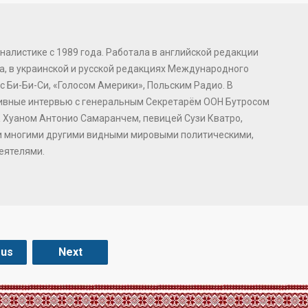
налистике с 1989 года. Работала в английской редакции
, в украинской и русской редакциях Международного
с Би-Би-Си, «Голосом Америки», Польским Радио. В
зивные интервью с генеральным Секретарём ООН Бутросом
 Хуаном Антонио Самаранчем, певицей Сузи Кватро,
и многими другими видными мировыми политическими,
еятелями.
ous
Next