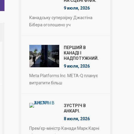
НА СЦЕНІ ФІФА.
9 июля, 2026
Канадську суперзірку Джастіна
Бібера оголошено уч
ПЕРШИЙ В
КАНАДІ І
НАДПОТУЖНИЙ.
9 июля, 2026
Meta Platforms Inc. META-Q планує
витратити більш
ЗУСТРІЧ В
АНКАРІ.
8 июля, 2026
Прем'єр-міністр Канади Марк Карні