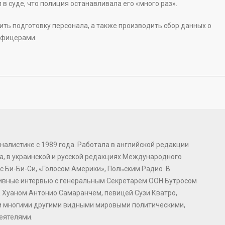
 суде, что полиция останавливала его «много раз».
ть подготовку персонала, а также производить сбор данных о
офицерами.
налистике с 1989 года. Работала в английской редакции
, в украинской и русской редакциях Международного
с Би-Би-Си, «Голосом Америки», Польским Радио. В
зивные интервью с генеральным Секретарём ООН Бутросом
 Хуаном Антонио Самаранчем, певицей Сузи Кватро,
и многими другими видными мировыми политическими,
еятелями.