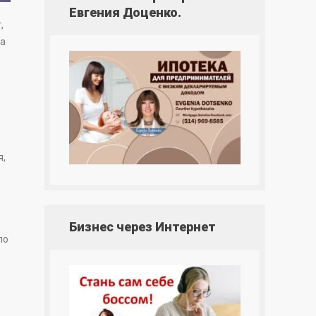
Евгения Доценко.
,
на
я,
Бизнес через Интернет
по