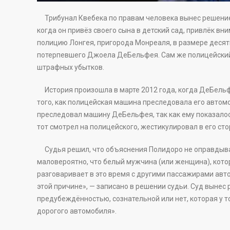
Трибунал Квебека по правам человека вынес решение,
когда он привёз своего сына в детский сад, привлёк в
полицию Лонгея, пригорода Монреаля, в размере десят
потерпевшего Джоела ДеБельфея. Сам же полицейский
штрафных убытков.
История произошла в марте 2012 года, когда ДеБельф
того, как полицейская машина преследовала его автом
преследовал машину ДеБельфея, так как ему показалось
тот смотрел на полицейского, жестикулировал в его стор
Судья решил, что объяснения Полидоро не оправдываю
маловероятно, что белый мужчина (или женщина), кото
разговаривает в это время с другими пассажирами авт
этой причине», — записано в решении судьи. Суд выне
предубеждённостью, сознательной или нет, которая у 
дорогого автомобиля».