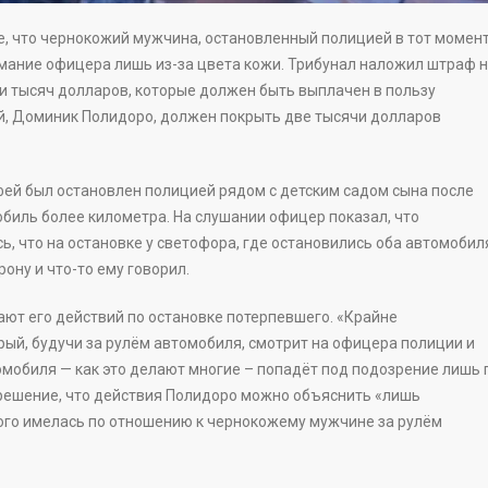
 что чернокожий мужчина, остановленный полицией в тот момент
нимание офицера лишь из-за цвета кожи. Трибунал наложил штраф 
и тысяч долларов, которые должен быть выплачен в пользу
, Доминик Полидоро, должен покрыть две тысячи долларов
ей был остановлен полицией рядом с детским садом сына после
обиль более километра. На слушании офицер показал, что
, что на остановке у светофора, где остановились оба автомобил
ону и что-то ему говорил.
т его действий по остановке потерпевшего. «Крайне
рый, будучи за рулём автомобиля, смотрит на офицера полиции и
омобиля — как это делают многие – попадёт под подозрение лишь 
с решение, что действия Полидоро можно объяснить «лишь
того имелась по отношению к чернокожему мужчине за рулём