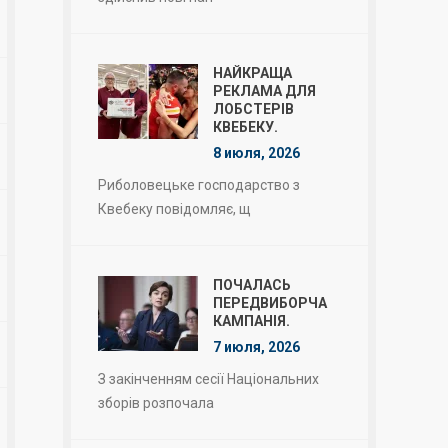
НАЙКРАЩА
РЕКЛАМА ДЛЯ
ЛОБСТЕРІВ
КВЕБЕКУ.
8 июля, 2026
Риболовецьке господарство з
Квебеку повідомляє, щ
ПОЧАЛАСЬ
ПЕРЕДВИБОРЧА
КАМПАНІЯ.
7 июля, 2026
З закінченням сесії Національних
зборів розпочала