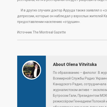
И в других случаях доктор Арруда также заявлял о «с
депрессии, которые он наблюдал у взрослых жителей Кв
предоставлении населению «отдушин».
Источник The Montreal Gazette
About Olena Vitvitska
По образованию – филолог. В жур
Всемирной Службы Радио Украина
Канадского Радио, сотрудничала 
журналистском активе – эксклю
Бутросом Гали, Президентом МОК
режиссёром Геннадием Полокой 
общественными и культурными д