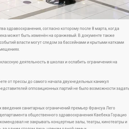
а здравоохранения, согласно которому после 8 марта, когда
ебека может быть изменён на оранжевый. В документе также
 событий власти могут следом за бассейнами и крытыми катками
омещениях.
лассную деятельность в школах и ослабить ограничения на
те от прессы до самого начала двухнедельных каникул
редставителей оппозиционных партий не было возможности задат
х введения санитарных ограничений премьер Франсуа Лего
 департамента общественного здравоохранения Квебека Горацио
екомендовал не закрывать концертные залы, театры, кинотеатры и
ь за одним столом лишь членам одной семьи.