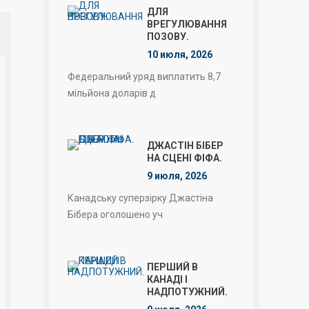
ДЛЯ
ВРЕГУЛЮВАННЯ
ПОЗОВУ.
10 июля, 2026
Федеральний уряд виплатить 8,7
мільйона доларів д
ДЖАСТІН БІБЕР
НА СЦЕНІ ФІФА.
9 июля, 2026
Канадську суперзірку Джастіна
Бібера оголошено уч
ПЕРШИЙ В
КАНАДІ І
НАДПОТУЖНИЙ.