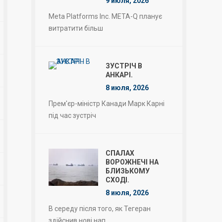
9 июля, 2026
Meta Platforms Inc. META-Q планує
витратити більш
ЗУСТРІЧ В
АНКАРІ.
8 июля, 2026
Прем'єр-міністр Канади Марк Карні
під час зустріч
СПАЛАХ
ВОРОЖНЕЧІ НА
БЛИЗЬКОМУ
СХОДІ.
8 июля, 2026
В середу після того, як Тегеран
здійснив нові нап