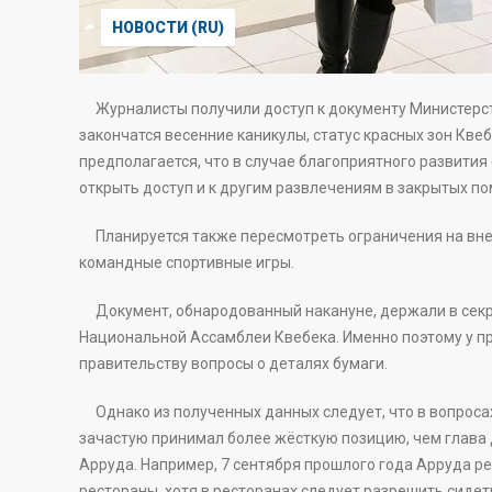
НОВОСТИ (RU)
Журналисты получили доступ к документу Министерств
закончатся весенние каникулы, статус красных зон Кв
предполагается, что в случае благоприятного развития
открыть доступ и к другим развлечениям в закрытых п
Планируется также пересмотреть ограничения на внек
командные спортивные игры.
Документ, обнародованный накануне, держали в секре
Национальной Ассамблеи Квебека. Именно поэтому у п
правительству вопросы о деталях бумаги.
Однако из полученных данных следует, что в вопроса
зачастую принимал более жёсткую позицию, чем глава
Арруда. Например, 7 сентября прошлого года Арруда р
рестораны, хотя в ресторанах следует разрешить сидет