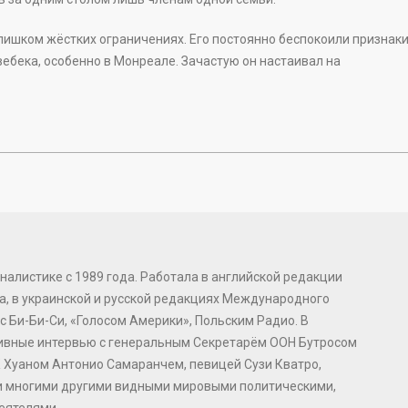
лишком жёстких ограничениях. Его постоянно беспокоили признак
ебека, особенно в Монреале. Зачастую он настаивал на
налистике с 1989 года. Работала в английской редакции
, в украинской и русской редакциях Международного
с Би-Би-Си, «Голосом Америки», Польским Радио. В
зивные интервью с генеральным Секретарём ООН Бутросом
 Хуаном Антонио Самаранчем, певицей Сузи Кватро,
и многими другими видными мировыми политическими,
еятелями.