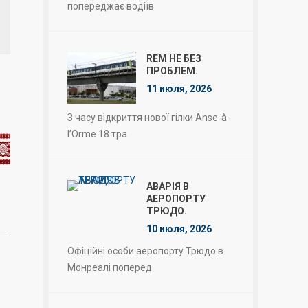
попереджає водіїв
REM НЕ БЕЗ
ПРОБЛЕМ.
11 июля, 2026
З часу відкриття нової гілки Anse-à-
l’Orme 18 тра
АВАРІЯ В
АЕРОПОРТУ
ТРЮДО.
10 июля, 2026
Офіційні особи аеропорту Трюдо в
Монреалі поперед