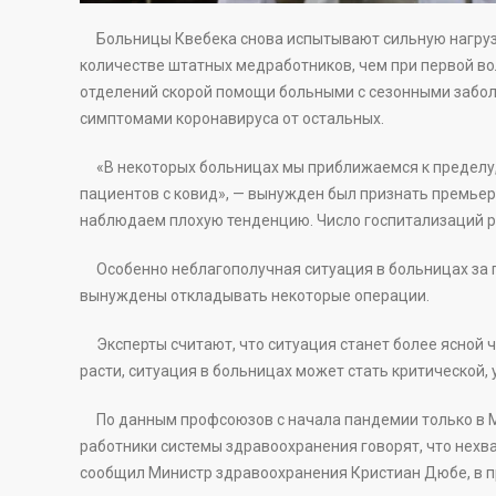
Больницы Квебека снова испытывают сильную нагрузку
количестве штатных медработников, чем при первой во
отделений скорой помощи больными с сезонными забол
симптомами коронавируса от остальных.
«В некоторых больницах мы приближаемся к пределу, 
пациентов с ковид», — вынужден был признать премьер 
наблюдаем плохую тенденцию. Число госпитализаций р
Особенно неблагополучная ситуация в больницах за п
вынуждены откладывать некоторые операции.
Эксперты считают, что ситуация станет более ясной ч
расти, ситуация в больницах может стать критической, 
По данным профсоюзов с начала пандемии только в Мо
работники системы здравоохранения говорят, что нехва
сообщил Министр здравоохранения Кристиан Дюбе, в 