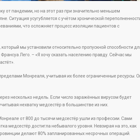
 от пандемии, но на этот раз при значительно меньшем
лне. Ситуация усугубляется с учётом хронической переполненност
еваниями, что осложняет процесс изоляции пациентов с
который мы установили относительно пропускной способности дл
Франсуа Лего. – «Я хочу сказать населению правду. Сейчас мы
астёт».
ределами Монреаля, учитывая их более ограниченные ресурсы. О
ерез несколько недель. Если число заражённых вирусом будет
учитывая нехватку медсестёр в большинстве из них.
нреале от 800 до тысячи медсестёр ушли из профессии. Сами
тка медсестёр достигла небывалого уровня. Невзирая на это, как
провинции делают 80% запланированных несрочных операций.