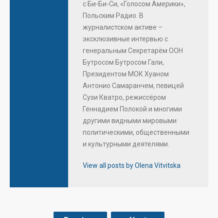
с Би-Би-Си, «Голосом Америки»,
Польским Радио. В
журналистском активе –
эксклюзивные интервью с
генеральным Секретарём ООН
Бутросом Бутросом Гали,
Президентом МОК Хуаном
Антонио Самаранчем, певицей
Сузи Кватро, режиссёром
Геннадием Полокой и многими
другими видными мировыми
политическими, общественными
и культурными деятелями.
View all posts by Olena Vitvitska