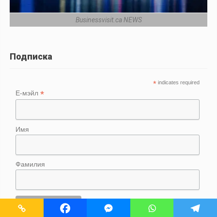
Businessvisit.ca NEWS
Подписка
*
indicates required
*
Е-мэйл
Имя
Фамилия