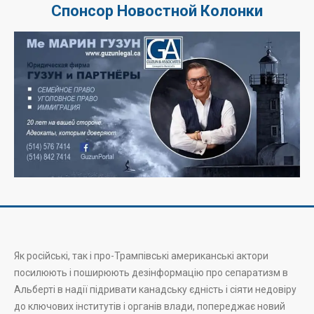
Спонсор Новостной Колонки
Як російські, так і про-Трампівські американські актори
посилюють і поширюють дезінформацію про сепаратизм в
Альберті в надії підривати канадську єдність і сіяти недовіру
до ключових інститутів і органів влади, попереджає новий