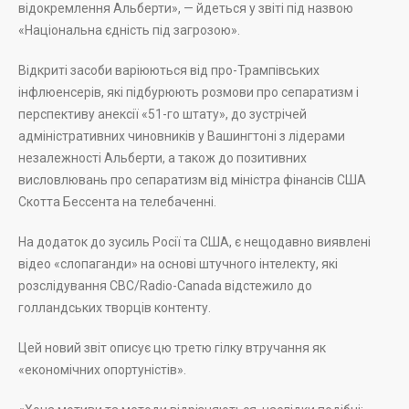
відокремлення Альберти», — йдеться у звіті під назвою
«Національна єдність під загрозою».
Відкриті засоби варіюються від про-Трампівських
інфлюенсерів, які підбурюють розмови про сепаратизм і
перспективу анексії «51-го штату», до зустрічей
адміністративних чиновників у Вашингтоні з лідерами
незалежності Альберти, а також до позитивних
висловлювань про сепаратизм від міністра фінансів США
Скотта Бессента на телебаченні.
На додаток до зусиль Росії та США, є нещодавно виявлені
відео «слопаганди» на основі штучного інтелекту, які
розслідування CBC/Radio-Canada відстежило до
голландських творців контенту.
Цей новий звіт описує цю третю гілку втручання як
«економічних опортуністів».