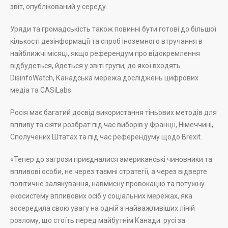
звіт, опублікований у середу.
Уряди та громадськість також повинні бути готові до більшої
кількості дезінформації та спроб іноземного втручання в
найближчі місяці, якщо референдум про відокремлення
відбудеться, йдеться у звіті групи, до якої входять
DisinfoWatch, Канадська мережа досліджень цифрових
медіа та CASiLabs.
Росія має багатий досвід використання тіньових методів для
впливу та сіяти розбрат під час виборів у Франції, Німеччині,
Сполучених Штатах та під час референдуму щодо Brexit.
«Тепер до загрози приєдналися американські чиновники та
впливові особи, не через таємні стратегії, а через відверте
політичне залякування, навмисну провокацію та потужну
екосистему впливових осіб у соціальних мережах, яка
зосередила свою увагу на одній з найважливіших ліній
розлому, що стоїть перед майбутнім Канади: русі за