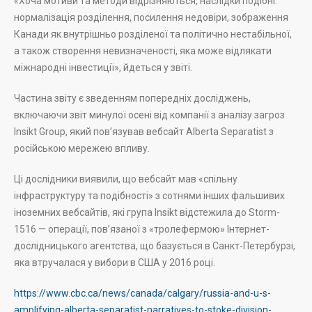
«Хоча мотиви та методи відрізняються, наслідки подібні:
нормалізація розділення, посилення недовіри, зображення
Канади як внутрішньо розділеної та політично нестабільної,
а також створення невизначеності, яка може відлякати
міжнародні інвестиції», йдеться у звіті.
Частина звіту є зведенням попередніх досліджень,
включаючи звіт минулої осені від компанії з аналізу загроз
Insikt Group, який пов’язував вебсайт Alberta Separatist з
російською мережею впливу.
Ці дослідники виявили, що вебсайт мав «спільну
інфраструктуру та подібності» з сотнями інших фальшивих
іноземних вебсайтів, які група Insikt відстежила до Storm-
1516 — операції, пов’язаної з «тролефермою» Інтернет-
дослідницького агентства, що базується в Санкт-Петербурзі,
яка втручалася у вибори в США у 2016 році.
https://www.cbc.ca/news/canada/calgary/russia-and-u-s-
amplifying-alberta-separatist-narratives-to-stoke-division-