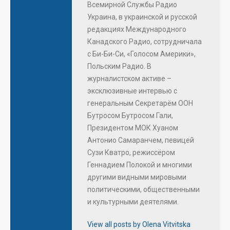
Всемирной Службы Радио
Украина, в украинской и русской
редакциях Международного
Канадского Радио, сотрудничала
с Би-Би-Си, «Голосом Америки»,
Польским Радио. В
журналистском активе –
эксклюзивные интервью с
генеральным Секретарём ООН
Бутросом Бутросом Гали,
Президентом МОК Хуаном
Антонио Самаранчем, певицей
Сузи Кватро, режиссёром
Геннадием Полокой и многими
другими видными мировыми
политическими, общественными
и культурными деятелями.
View all posts by Olena Vitvitska