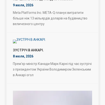
9 июля, 2026
Meta Platforms Inc. META-Q планує витратити
більше ніж 13 мільярдів доларів на будівництво
величезного центру
ЗУСТРІЧ В АНКАРІ.
8 июля, 2026
Прем'єр-міністр Канади Марк Карні під час зустрічі
з президентом України Володимиром Зеленським
в Анкарі огол