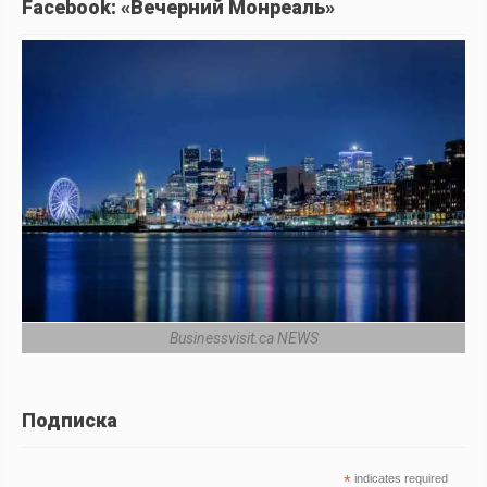
Facebook: «Вечерний Монреаль»
Businessvisit.ca NEWS
Подписка
*
indicates required