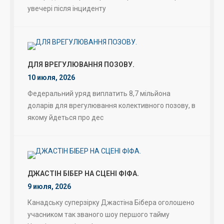
увечері після інциденту
ДЛЯ ВРЕГУЛЮВАННЯ ПОЗОВУ.
10 июля, 2026
Федеральний уряд виплатить 8,7 мільйона
доларів для врегулювання колективного позову, в
якому йдеться про дес
ДЖАСТІН БІБЕР НА СЦЕНІ ФІФА.
9 июля, 2026
Канадську суперзірку Джастіна Бібера оголошено
учасником так званого шоу першого тайму