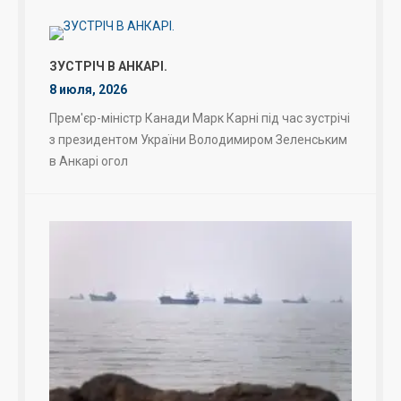
ЗУСТРІЧ В АНКАРІ.
8 июля, 2026
Прем'єр-міністр Канади Марк Карні під час зустрічі
з президентом України Володимиром Зеленським
в Анкарі огол