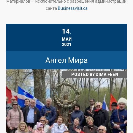
материалов — исключительно с разрешения администрации
сайта
Businessvisit.ca
14
.
МАЙ
2021
Ангел Мира
POSTED BY
DIMA FEEN