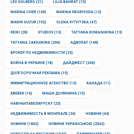
LEV GOLBERG
(21)
LILIA BAHRAT
(15)
MARINA CHER
(100)
MARINA NEGRIVODA
(12)
MARIN GUZUN
(192)
OLENA VITVITSKA
(47)
REIKI
(28)
STUDIO9
(13)
TATYANA ROMASHKINA
(13)
TATYANA ZAKHARINA
(206)
АДВОКАТ
(148)
БРОКЕР ПО НЕДВИЖИМОСТИ
(23)
ВОЙНА В УКРАИНЕ
(18)
ДАЙДЖЕСТ
(246)
ДОЛГОСРОЧНАЯ РЕКЛАМА
(15)
ИММИГРАЦИОННОЕ АГЕНСТВО
(13)
КАНАДА
(11)
КВЕБЕК
(16)
МАША ДОЛИНИНА
(15)
НАВІНЫПАБЕЛАРУСКУ
(23)
НЕДВИЖИМОСТЬ В МОНРЕАЛЕ
(24)
НОВИНИ
(44)
НОВИНИ
(1842)
НОВИНИ УКРАЇНСЬКОЮ
(2042)
НОВОСТИ НА РУССКОМ
(1540)
ПАРИКМАХЕР
(15)