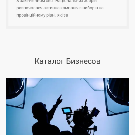
З закінченням сесії Національних зборів
розпочалася активна кампанія з виборів на
провінційному рівні, які за
Каталог Бизнесов